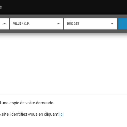
e
VILLE / C.P.
BUDGET
il une copie de votre demande.
site, identifiez-vous en cliquant
ici