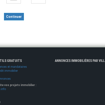
Continuer
UTILS GRATUITS
ANNONCES IMMOBILIÈRES PAR VILL
ences et mandataires
édit immobilier
annonces
lite vos projets immobilier :
.info
O