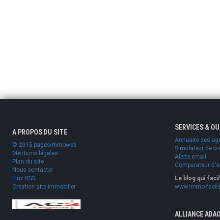
SERVICES & O
A PROPOS DU SITE
Annuaire des ag
© 2015 pagesimmoweb
Simulateur de cr
Mentions légales
Alerte email
Plan du site
Comparateur d'
Nous contacter
Flux RSS
Le blog qui faci
Création site immobilier
www.immo-facile
ALLIANCE ADA