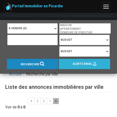
Portail Immobilier en Picardie
Menu
agences immobilières en Bretagne
Liste des annonces immobilières par 
ALERTE EMAIL
RECHERCHER
Accueil
Recherche par ville
Liste des annonces immobilières par ville
-4
-3
-2
-1
0
Voir de
0
à
0