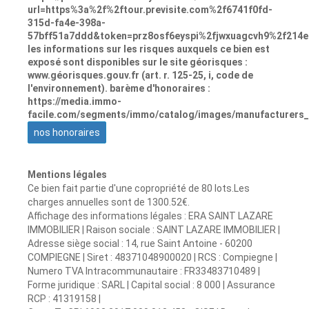
url=https%3a%2f%2ftour.previsite.com%2f6741f0fd-
315d-fa4e-398a-
57bff51a7ddd&token=prz8osf6eyspi%2fjwxuagcvh9%2f214
les informations sur les risques auxquels ce bien est
exposé sont disponibles sur le site géorisques :
www.géorisques.gouv.fr (art. r. 125-25, i, code de
l'environnement). barème d'honoraires :
https://media.immo-
facile.com/segments/immo/catalog/images/manufacturers
nos honoraires
Mentions légales
Ce bien fait partie d'une copropriété de 80 lots.Les
charges annuelles sont de 1300.52€.
Affichage des informations légales : ERA SAINT LAZARE
IMMOBILIER | Raison sociale : SAINT LAZARE IMMOBILIER |
Adresse siège social : 14, rue Saint Antoine - 60200
COMPIEGNE | Siret : 48371048900020 | RCS : Compiegne |
Numero TVA Intracommunautaire : FR33483710489 |
Forme juridique : SARL | Capital social : 8 000 | Assurance
RCP : 41319158 |