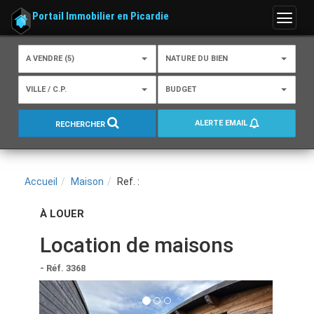
Portail Immobilier en Picardie
Menu
A VENDRE (5)
NATURE DU BIEN
VILLE / C.P.
BUDGET
ALERTE EMAIL
RECHERCHER
Accueil
Maison
Ref. :
À LOUER
Location de maisons
- Réf. 3368