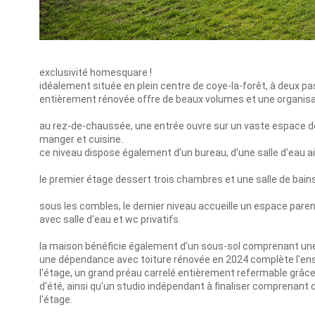
exclusivité homesquare !
idéalement située en plein centre de coye-la-forêt, à deux
entièrement rénovée offre de beaux volumes et une organisati
au rez-de-chaussée, une entrée ouvre sur un vaste espace de
manger et cuisine.
ce niveau dispose également d'un bureau, d'une salle d'eau a
le premier étage dessert trois chambres et une salle de bain
sous les combles, le dernier niveau accueille un espace par
avec salle d'eau et wc privatifs.
la maison bénéficie également d'un sous-sol comprenant une
une dépendance avec toiture rénovée en 2024 complète l'ense
l'étage, un grand préau carrelé entièrement refermable grâc
d'été, ainsi qu'un studio indépendant à finaliser comprenant d
l'étage.