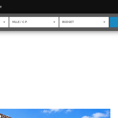
e
VILLE / C.P.
BUDGET