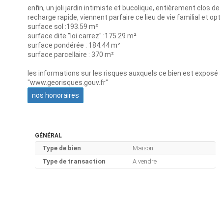
enfin, un joli jardin intimiste et bucolique, entièrement clos
recharge rapide, viennent parfaire ce lieu de vie familial et op
surface sol :193.59 m²
surface dite "loi carrez" :175.29 m²
surface pondérée : 184.44 m²
surface parcellaire : 370 m²
les informations sur les risques auxquels ce bien est exposé s
"www.georisques.gouv.fr"
nos honoraires
GÉNÉRAL
Type de bien
Maison
Type de transaction
A vendre