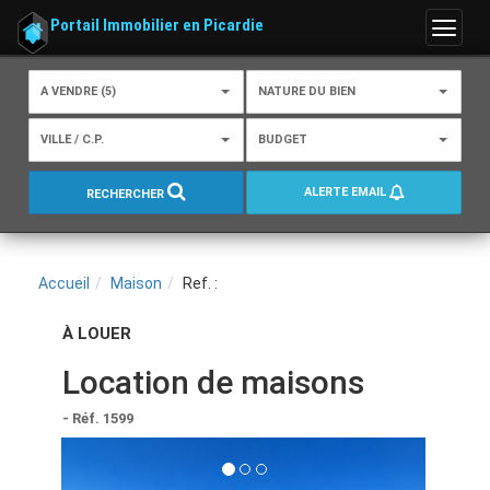
Portail Immobilier en Picardie
Menu
A VENDRE (5)
NATURE DU BIEN
VILLE / C.P.
BUDGET
ALERTE EMAIL
RECHERCHER
Accueil
Maison
Ref. :
À LOUER
Location de maisons
- Réf. 1599