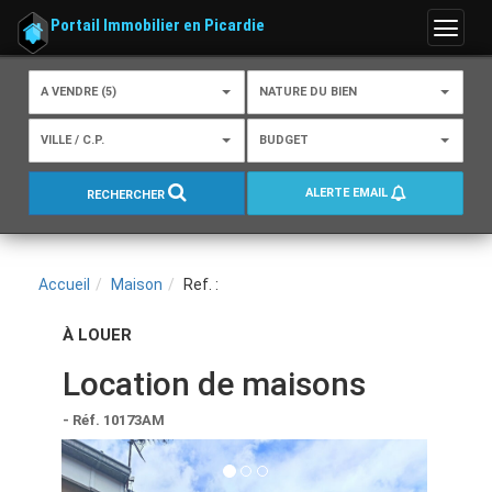
Portail Immobilier en Picardie
Menu
A VENDRE (5)
NATURE DU BIEN
VILLE / C.P.
BUDGET
ALERTE EMAIL
RECHERCHER
Accueil
Maison
Ref. :
À LOUER
Location de maisons
- Réf. 10173AM