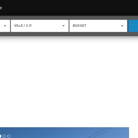
e
VILLE / C.P.
BUDGET