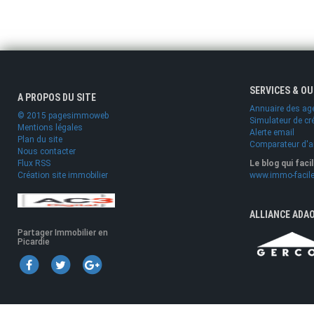
SERVICES & O
A PROPOS DU SITE
Annuaire des ag
© 2015 pagesimmoweb
Simulateur de cr
Mentions légales
Alerte email
Plan du site
Comparateur d'
Nous contacter
Flux RSS
Le blog qui faci
Création site immobilier
www.immo-facile
ALLIANCE ADA
Partager Immobilier en
Picardie