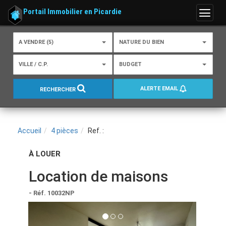
Portail Immobilier en Picardie
Menu
A VENDRE (5)
NATURE DU BIEN
VILLE / C.P.
BUDGET
ALERTE EMAIL
RECHERCHER
Accueil
4 pièces
Ref. :
À LOUER
Location de maisons
- Réf. 10032NP