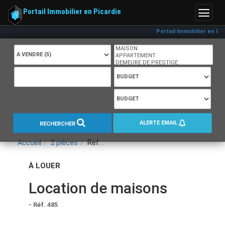
Portail Immobilier en Picardie
Menu
:
Portail Immobilier en Picardie
ALERTE EMAIL
RECHERCHER
Accueil
2 pièces
Ref. :
À LOUER
Location de maisons
- Réf. 485